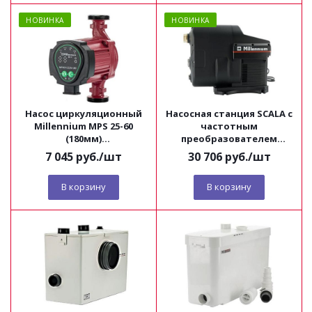
НОВИНКА
НОВИНКА
Насос циркуляционный
Насосная станция SCALA с
Millennium MPS 25-60
частотным
(180мм)
преобразователем
энергоэффективный с
Millennium
7 045
руб.
/шт
30 706
руб.
/шт
кабелем Millennium
В корзину
В корзину