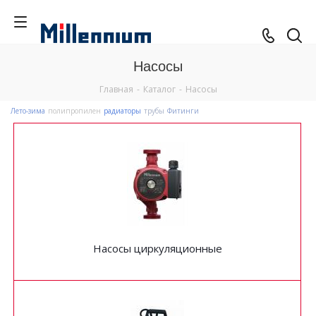
Насосы
Главная
-
Каталог
-
Насосы
Лето-зима
полипропилен
радиаторы
трубы
Фитинги
Насосы циркуляционные