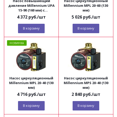
Насос повышающий
Насос циркуляционный
давление Millennium UPA
Millennium MPL 20-60 (130
15-90 (160 мм) с
мм)
соединительными
4 372
руб.
/шт
5 026
руб.
/шт
гайками
В корзину
В корзину
НОВИНКА
Насос циркуляционный
Насос циркуляционный
Millennium MPL 20-40 (130
Millennium MPS 20-40 (130
мм)
мм)
4 716
руб.
/шт
2 840
руб.
/шт
В корзину
В корзину