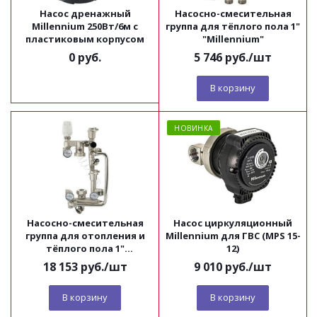
Насос дренажный
Насосно-смесительная
Millennium 250Вт/6м с
группа для тёплого пола 1"
пластиковым корпусом
"Millennium"
0 руб.
5 746
руб.
/шт
В корзину
НОВИНКА
Насосно-смесительная
Насос циркуляционный
группа для отопления и
Millennium для ГВС (MPS 15-
тёплого пола 1"
12)
"Millennium"
18 153
руб.
/шт
9 010
руб.
/шт
В корзину
В корзину