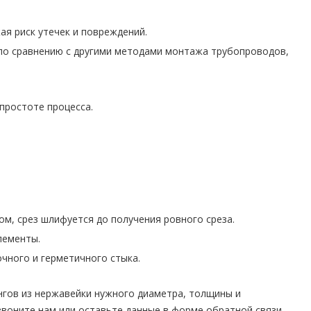
я риск утечек и повреждений.
по сравнению с другими методами монтажа трубопроводов,
простоте процесса.
ом, срез шлифуется до получения ровного среза.
лементы.
чного и герметичного стыка.
нгов из нержавейки нужного диаметра, толщины и
звоните нам или оставьте данные в форме обратной связи.