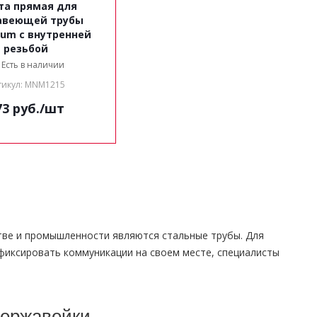
та прямая для
авеющей трубы
nium с внутренней
резьбой
Есть в наличии
тикул: MNM1215
73
руб.
/шт
тве и промышленности являются стальные трубы. Для
фиксировать коммуникации на своем месте, специалисты
нержавейки