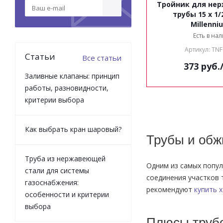
Тройник для не
трубы 15 x 1/2 г. x 15
Millenni
Есть в на
Артикул: TN
Статьи
Все статьи
373
руб.
Заливные клапаны: принцип
работы, разновидности,
критерии выбора
Как выбрать кран шаровый?
Трубы и обж
Труба из нержавеющей
Одним из самых попул
стали для системы
соединения участков 
газоснабжения:
рекомендуют
купить х
особенности и критерии
выбора
Плюсы трубо