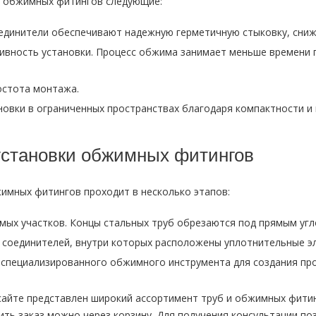
 обжимных фитингов следующие:
единители обеспечивают надежную герметичную стыковку, снижа
ивность установки. Процесс обжима занимает меньше времени 
остота монтажа.
овки в ограниченных пространствах благодаря компактности и 
установки обжимных фитингов
имных фитингов проходит в несколько этапов:
мых участков. Концы стальных труб обрезаются под прямым угл
соединителей, внутри которых расположены уплотнительные э
пециализированного обжимного инструмента для создания про
сайте представлен широкий ассортимент труб и обжимных фити
ть заказ можно через корзину. Для получения консультации по