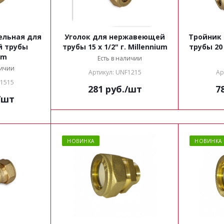
ельная для
Уголок для нержавеющей
Тройник
 трубы
трубы 15 х 1/2" г. Millennium
um
Есть в наличии
личии
Артикул: UNF1215
Ар
S1515
281
руб.
/шт
7
/шт
НОВИНКА
НОВИНКА