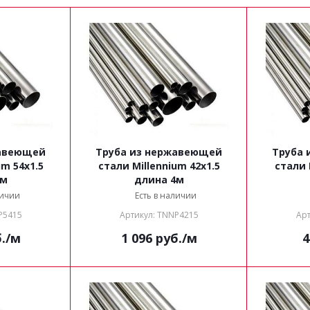
жавеющей
Труба из нержавеющей
Труба 
um 54x1.5
стали Millennium 42x1.5
стали 
4м
длина 4м
личии
Есть в наличии
P5415
Артикул: TNNP4215
Арт
.
/м
1 096
руб.
/м
4