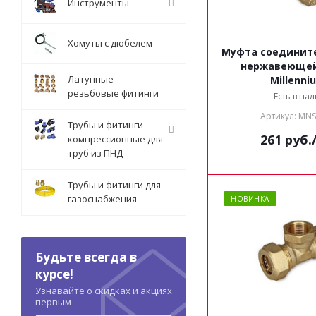
Инструменты
Хомуты с дюбелем
Муфта соединит
нержавеющей
Латунные
Millenni
резьбовые фитинги
Есть в на
Артикул: MN
Трубы и фитинги
261
руб.
компрессионные для
труб из ПНД
Трубы и фитинги для
газоснабжения
НОВИНКА
Будьте всегда в
курсе!
Узнавайте о скидках и акциях
первым