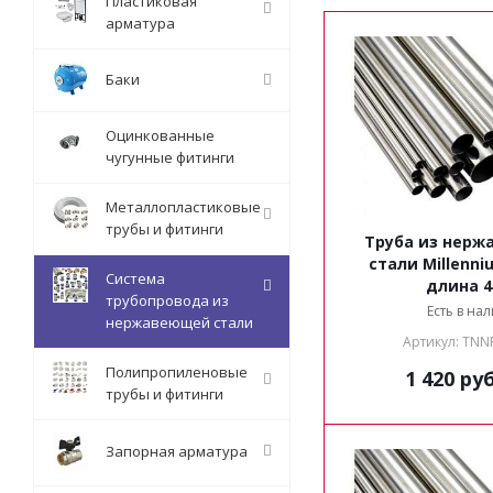
Пластиковая
арматура
Баки
Оцинкованные
чугунные фитинги
Металлопластиковые
трубы и фитинги
Труба из нер
стали Millenni
Система
длина 
трубопровода из
Есть в на
нержавеющей стали
Артикул: TNN
Полипропиленовые
1 420
руб
трубы и фитинги
Запорная арматура