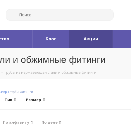
ство
Блог
Акции
ли и обжимные фитинги
-
Трубы из нержавеющей стали и обжимные фитинги
иаторы
трубы
Фитинги
Тип
Размер
По алфавиту
По цене