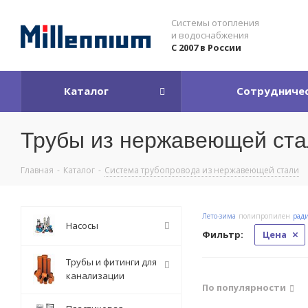
Системы отопления
и водоснабжения
С 2007 в России
Каталог
Сотрудниче
Трубы из нержавеющей ста
Главная
-
Каталог
-
Система трубопровода из нержавеющей стали
Лето-зима
полипропилен
рад
Насосы
Фильтр:
Цена
Трубы и фитинги для
канализации
По популярности