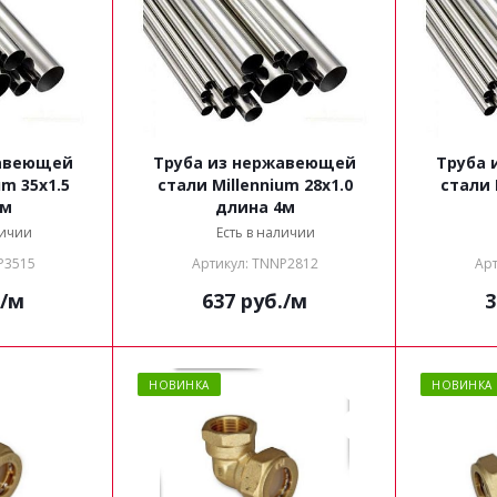
жавеющей
Труба из нержавеющей
Труба 
стали Millennium 28х1.0
стали Millennium 18х1.0
4м
длина 4м
личии
Есть в наличии
P3515
Артикул: TNNP2812
Арт
/м
637
руб.
/м
3
НОВИНКА
НОВИНКА