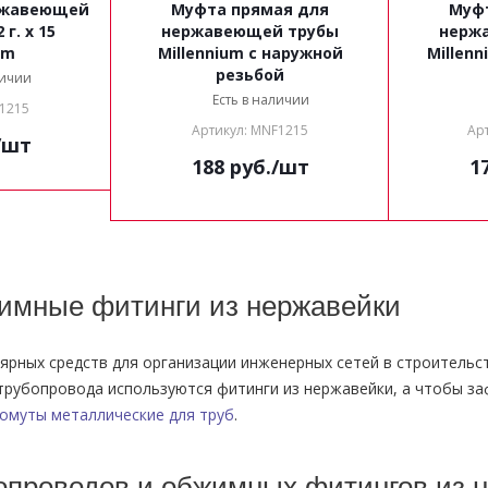
ржавеющей
Муфта прямая для
Муф
нержавеющей трубы
нерж
um
Millennium с наружной
Millen
резьбой
личии
Есть в наличии
F1215
Артикул: MNF1215
Ар
/шт
188
руб.
/шт
1
имные фитинги из нержавейки
ярных средств для организации инженерных сетей в строительс
трубопровода используются фитинги из нержавейки, а чтобы за
омуты металлические для труб
.
проводов и обжимных фитингов из 