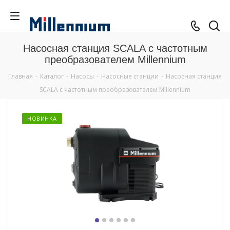
Насосная станция SCALA с частотным
преобразователем Millennium
Главная
-
Каталог
-
Насосы
-
Насосные станции
-
Насосная станция
SCALA с частотным преобразователем Millennium
НОВИНКА