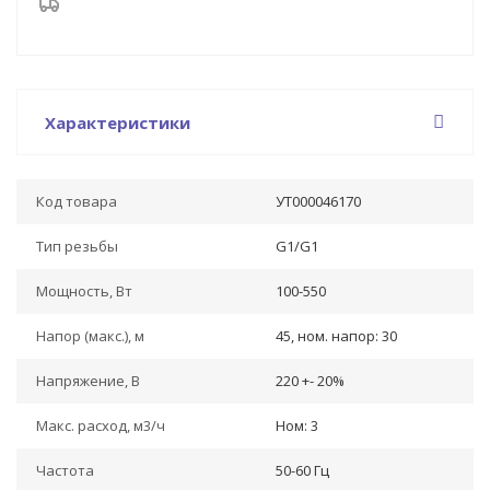
Характеристики
Код товара
УТ000046170
Тип резьбы
G1/G1
Мощность, Вт
100-550
Напор (макс.), м
45, ном. напор: 30
Напряжение, В
220 +- 20%
Макс. расход, м3/ч
Ном: 3
Частота
50-60 Гц