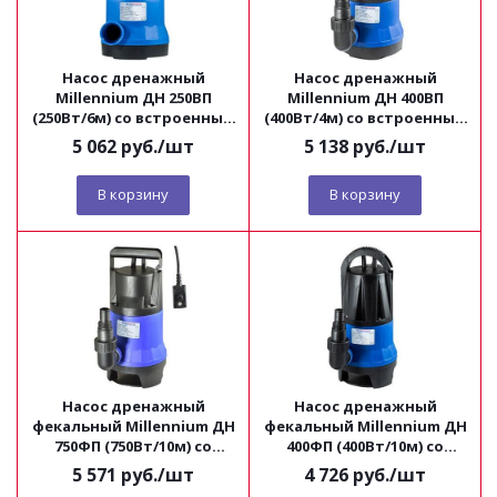
Насос дренажный
Насос дренажный
Millennium ДН 250ВП
Millennium ДН 400ВП
(250Вт/6м) со встроенным
(400Вт/4м) со встроенным
поплавком
поплавком
5 062
руб.
/шт
5 138
руб.
/шт
В корзину
В корзину
Насос дренажный
Насос дренажный
фекальный Millennium ДН
фекальный Millennium ДН
750ФП (750Вт/10м) со
400ФП (400Вт/10м) со
встроенным поплавком
встроенным поплавком
5 571
руб.
/шт
4 726
руб.
/шт