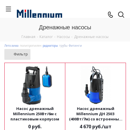
Дренажные насосы
Главная
-
Каталог
-
Насосы
-
Дренажные насосы
Лето-зима
полипропилен
радиаторы
трубы
Фитинги
Фильтр
Насос дренажный
Насос дренажный
Millennium 250Вт/6м с
Millennium ДН 250З
пластиковым корпусом
(400Вт/7м) со встроенным
поплавком
0 руб.
4 670
руб.
/шт