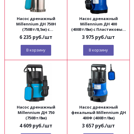
Насос дренажный
Насос дренажный
Millennium ДН 750Н
Millennium ДН 400
(750Вт/8,5м) с
(400Вт/8м) с Пластиковым
нержавеющим корпусом
корпусом
6 235
руб.
/шт
3 975
руб.
/шт
В корзину
В корзину
Насос дренажный
Насос дренажный
Millennium ДН 750
фекальный Millennium ДН
(750Вт/8м)
400Ф (400Вт/8м)
4 609
руб.
/шт
3 657
руб.
/шт