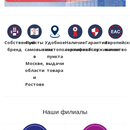
Собственный
Пункты
Удобное
Наличие
Гарантии
Европейск
бренд
самовывоза
местоположение
сертификатов
обслуживания
качество
в
пункта
Москве,
выдачи
области
товара
и
Ростове
Наши филиалы