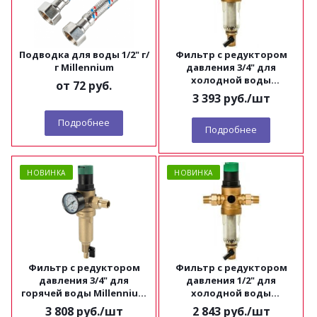
Подводка для воды 1/2" г/
Фильтр с редуктором
г Millennium
давления 3/4" для
холодной воды
от
72 руб.
Millennium FRDС3434
3 393
руб.
/шт
Подробнее
Подробнее
НОВИНКА
НОВИНКА
Фильтр с редуктором
Фильтр с редуктором
давления 3/4" для
давления 1/2" для
горячей воды Millennium
холодной воды
FRDH3434
Millennium FRDС1212
3 808
руб.
/шт
2 843
руб.
/шт