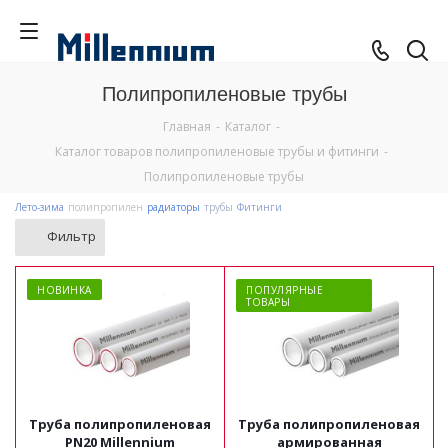
Полипропиленовые трубы
Главная
-
Каталог
-
Каталог товаров полипропиленовые трубы и фитинги
-
Полипропиленовые трубы
Лето-зима
полипропилен
радиаторы
трубы
Фитинги
Фильтр
НОВИНКА
ПОПУЛЯРНЫЕ
ТОВАРЫ
Труба полипропиленовая
Труба полипропиленовая
PN20 Millennium
армированная