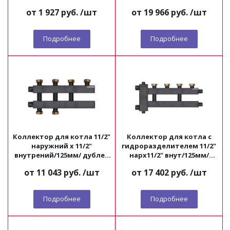
с гидроразделителем
от
1 927 руб.
/шт
от
19 966 руб.
/шт
Millennium
Подробнее
Подробнее
Коллектор для котла 11/2"
Коллектор для котла с
наружний х 11/2"
гидроразделителем 11/2"
внутрений/125мм/ дублер
нарх11/2" внут/125мм/
Millennium
дублер (c боковым
от
11 043 руб.
/шт
от
17 402 руб.
/шт
контуром) Millennium
Подробнее
Подробнее