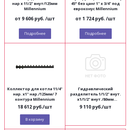
нар х 11/2" внут/125мм
45° без цанг 1" х 3/4" под
Millennium
евроконус Millennium
от
9 606 руб.
/шт
от
1 724 руб.
/шт
Подробнее
Подробнее
Коллектор для котла 11/4"
Гидравлический
нар. х1" нар./125мм/ 7
разделитель 1/1/2" внут.
контура Millennium
х1/1/2" внут./80мм
Millennium
18 612
руб.
/шт
9 110
руб.
/шт
В корзину