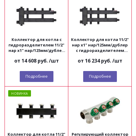
Коллектор для котла с
Коллектор для котла 11/2"
гидроразделителем 11/2"
нар х1" нар/125мм/дублер
нар х1" нар/125мм/дублер
с гидроразделителем
(с боковым контуром)
Millennium
от
14 608 руб.
/шт
от
16 234 руб.
/шт
Millennium
Подробнее
Подробнее
НОВИНКА
Коллектор для котла 11/2"
Регулирующий коллектор