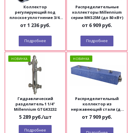
Коллектор
Распределительные
регулирующий под
коллекторы Millennium
плоское уплотнение 3/4"
серии MKS25M (до 80 кВт)
х1/2" Millennium
от
1 236 руб.
от
6 909 руб.
Подробнее
Подробнее
НОВИНКА
НОВИНКА
Гидравлический
Распределительный
разделитель 1 1/4"
коллектор из
Millennium GTGK3232
нержавеющей стали (до
70 кВт) Millennium
5 289
руб.
/шт
от
7 909 руб.
Подробнее
Подробнее