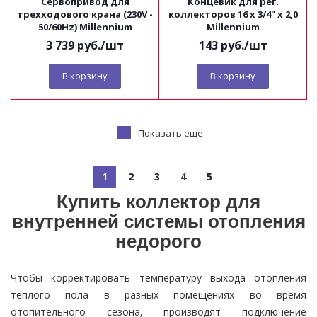
Сервопривод для
Концевик для рег.
трехходового крана (230V -
коллекторов 16 х 3/4" х 2,0
50/60Hz) Millennium
Millennium
3 739
руб.
/шт
143
руб.
/шт
В корзину
В корзину
Показать еще
1
2
3
4
5
Купить коллектор для
внутренней системы отопления
недорого
Чтобы корректировать температуру выхода отопления
теплого пола в разных помещениях во время
отопительного сезона, производят подключение