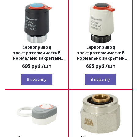
Сервопривод
Сервопривод
электротермический
электротермический
нормально закрытый
нормально закрытый
Millennium для
Millennium для
695
руб.
/шт
695
руб.
/шт
коллекторных групп
коллекторных групп
чёрный
белый
В корзину
В корзину