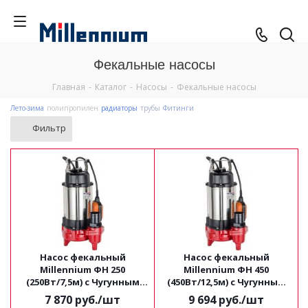
Фекальные насосы
Главная
-
Каталог
-
Насосы
-
Фекальные насосы
Лето-зима
полипропилен
радиаторы
трубы
Фитинги
Фильтр
Насос фекальный
Насос фекальный
Millennium ФН 250
Millennium ФН 450
(250Вт/7,5м) с Чугунным
(450Вт/12,5м) с Чугунным
корпусом
корпусом
7 870
руб.
/шт
9 694
руб.
/шт