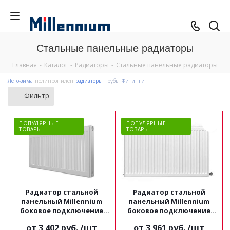
Стальные панельные радиаторы
Главная
-
Каталог
-
Радиаторы
-
Стальные панельные радиаторы
Лето-зима
полипропилен
радиаторы
трубы
Фитинги
Фильтр
ПОПУЛЯРНЫЕ
ПОПУЛЯРНЫЕ
ТОВАРЫ
ТОВАРЫ
Радиатор стальной
Радиатор стальной
панельный Millennium
панельный Millennium
боковое подключение
боковое подключение
ТИП 22 высота 300
ТИП 22 высота 500
от
3 402 руб.
/шт
от
3 961 руб.
/шт