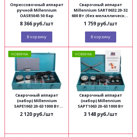
Опрессовочный аппарат
Сварочный аппарат
ручной Millennium
Millennium SART0632 20-32
OASR5045 50 бар
600 Вт (без мелаллической
коробки)
8 366
руб.
/шт
1 759
руб.
/шт
В корзину
В корзину
НОВИНКА
НОВИНКА
Сварочный аппарат
Сварочный аппарат
(набор) Millennium
(набор) Millennium
SAPE1063 20-63 1000 Вт
SAPT1063 20-63 1000 Вт
(эконом)
2 120
руб.
/шт
3 148
руб.
/шт