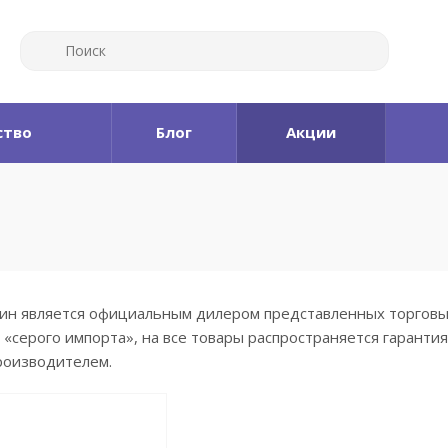
ство
Блог
Акции
н является официальным дилером представленных торговых 
 «серого импорта», на все товары распространяется гаранти
роизводителем.