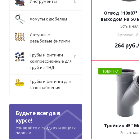
Инструменты
Отвод 110x87°
Хомуты с дюбелем
выходом на 50 M
Есть в на
Латунные
Артикул: 18
резьбовые фитинги
264
руб.
Трубы и фитинги
компрессионные для
труб из ПНД
НОВИНКА
Трубы и фитинги для
газоснабжения
Будьте всегда в
курсе!
Тройник 45° Mi
Узнавайте о скидках и акциях
первым
Есть в на