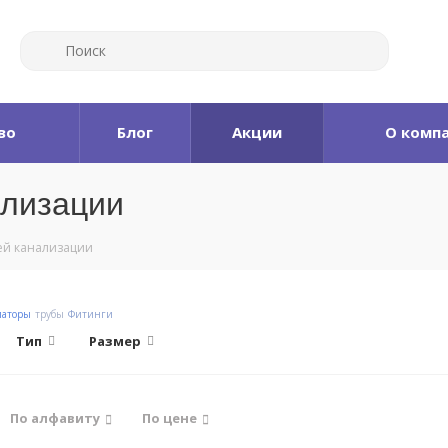
во
Блог
Акции
О комп
ализации
ей канализации
иаторы
трубы
Фитинги
Тип
Размер
По алфавиту
По цене