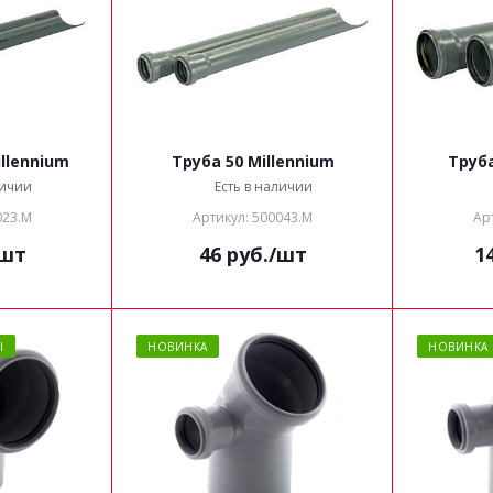
llennium
Труба 50 Millennium
Труба
личии
Есть в наличии
023.М
Артикул: 500043.М
Ар
/шт
46
руб.
/шт
1
Ы
НОВИНКА
НОВИНКА