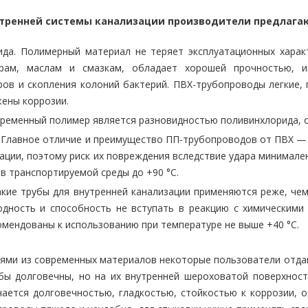
утренней системы канализации производители предлагаю
да. Полимерный материал не теряет эксплуатационных характ
рам, маслам и смазкам, обладает хорошей прочностью, и
ов и скопления колоний бактерий. ПВХ-трубопроводы легкие,
жены коррозии.
временный полимер является разновидностью поливинхлорида, о
 Главное отличие и преимущество ПП-трубопроводов от ПВХ — 
ции, поэтому риск их повреждения вследствие удара минимале
в транспортируемой среды до +90 °C.
акие трубы для внутренней канализации применяются реже, че
одность и способность не вступать в реакцию с химическими
мендованы к использованию при температуре не выше +40 °C.
иями из современных материалов некоторые пользователи отда
убы долговечны, но на их внутренней шероховатой поверхност
чается долговечностью, гладкостью, стойкостью к коррозии, 