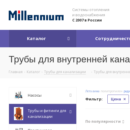
Системы отопления
и водоснабжения
С 2007 в России
Каталог
Сотрудничест
Трубы для внутренней кан
Главная
-
Каталог
-
Трубы для канализации
-
Трубы для внутренн
Лето-зима
полипропилен
рад
Насосы
Фильтр:
Цена
Трубы и фитинги для
канализации
По популярности