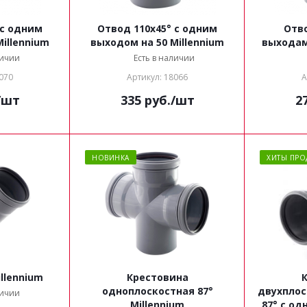
 с одним
Отвод 110x45° с одним
Отво
illennium
выходом на 50 Millennium
выходами
личии
Есть в наличии
070
Артикул: 18066
А
/шт
335
руб.
/шт
2
НОВИНКА
ХИТЫ ПРО
llennium
Крестовина
одноплоскостная 87°
двухплос
личии
Millennium
87° с од