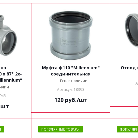
ина
Муфта ф110 "Millennium"
Отвод 
 х 87* 2х-
соединительная
llennium"
Есть в наличии
А
личии
Артикул: 18393
945
120
руб.
/шт
/шт
Ы
ПОПУЛЯРНЫЕ ТОВАРЫ
ПОПУЛЯРН