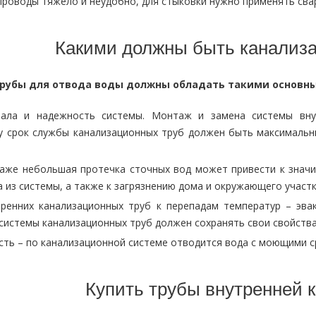
роводы тяжело и неудобно, для стыковки нужно применять свар
Какими должны быть канализ
рубы для отвода воды должны обладать такими основн
ала и надежность системы. Монтаж и замена системы вну
у срок службы канализационных труб должен быть максималь
аже небольшая протечка сточных вод может привести к знач
 из системы, а также к загрязнению дома и окружающего участк
тренних канализационных труб к перепадам температур – эв
системы канализационных труб должен сохранять свои свойства
сть – по канализационной системе отводится вода с моющими с
Купить трубы внутренней 