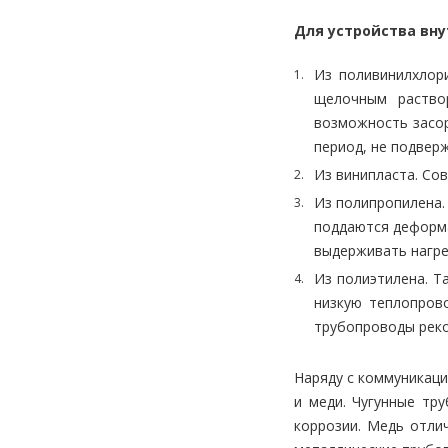
Для устройства вн
Из поливинилхлори
щелочным раство
возможность засор
период, не подвер
Из винипласта. Со
Из полипропилена.
поддаются деформа
выдерживать нагре
Из полиэтилена. Т
низкую теплопров
трубопроводы реко
Наряду с коммуникац
и меди. Чугунные тр
коррозии. Медь отли