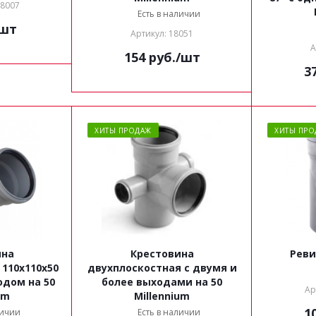
08007
Есть в наличии
/шт
Артикул: 18051
А
154
руб.
/шт
3
ХИТЫ ПРОДАЖ
ХИТЫ ПРО
ина
Крестовина
Реви
110x110x50
двухплоскостная c двумя и
одом на 50
более выходами на 50
Ар
um
Millennium
1
личии
Есть в наличии