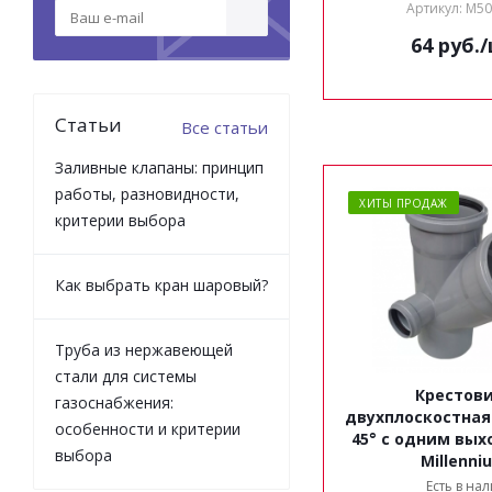
Артикул: M5
64
руб.
Статьи
Все статьи
Заливные клапаны: принцип
работы, разновидности,
ХИТЫ ПРОДАЖ
критерии выбора
Как выбрать кран шаровый?
Труба из нержавеющей
стали для системы
Крестов
газоснабжения:
двухплоскостная 
особенности и критерии
45° с одним вых
выбора
Millenni
Есть в на