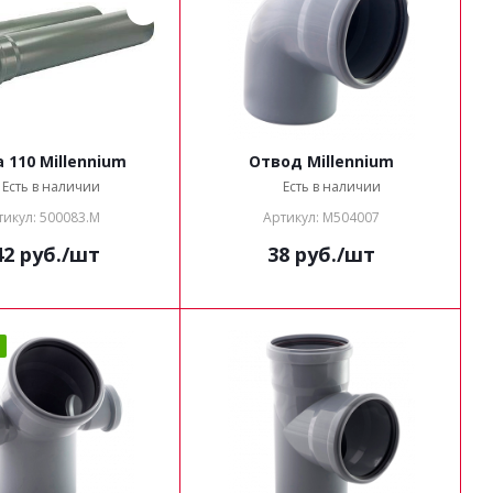
 110 Millennium
Отвод Millennium
Есть в наличии
Есть в наличии
тикул: 500083.М
Артикул: M504007
42
руб.
/шт
38
руб.
/шт