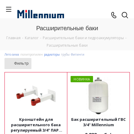
Расширительные баки
Главная
-
Каталог
-
Расширительные баки и гидроаккумуляторы
-
Расширительные баки
Лето-зима
полипропилен
радиаторы
трубы
Фитинги
Фильтр
НОВИНКА
Кронштейн для
Бак расширительный ГВС
расширительного бака
3/4" Millennium
регулируемый 3/4" ПАРА