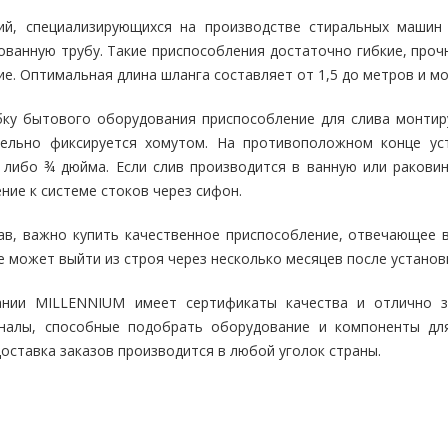
й, специализирующихся на производстве стиральных машин 
ванную трубу. Такие приспособления достаточно гибкие, проч
е. Оптимальная длина шланга составляет от 1,5 до метров и м
ку бытового оборудования приспособление для слива монтир
тельно фиксируется хомутом. На противоположном конце ус
 либо ¾ дюйма. Если слив производится в ванную или раковин
ние к системе стоков через сифон.
ав, важно купить качественное приспособление, отвечающее в
 может выйти из строя через несколько месяцев после установк
ании MILLENNIUM имеет сертификаты качества и отлично за
налы, способные подобрать оборудование и компоненты для
Доставка заказов производится в любой уголок страны.