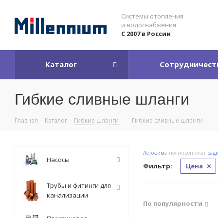
Системы отопления
и водоснабжения
С 2007 в России
Каталог
Сотрудничест
Гибкие сливные шланги
Главная
-
Каталог
-
Гибкие шланги
-
Гибкие сливные шланги
Лето-зима
полипропилен
рад
Насосы
Фильтр:
Цена
Трубы и фитинги для
канализации
По популярности