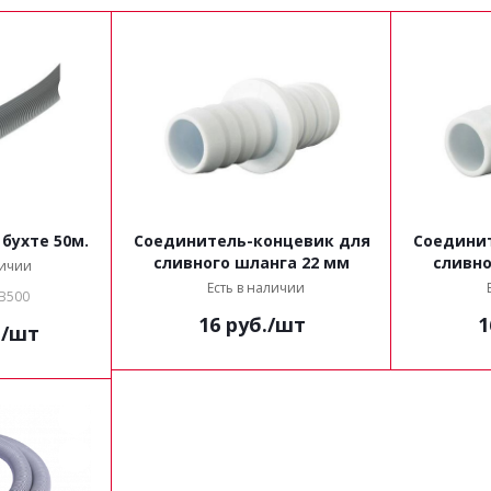
бухте 50м.
Соединитель-концевик для
Соедини
сливного шланга 22 мм
сливно
личии
Есть в наличии
HB500
16
руб.
/шт
1
.
/шт