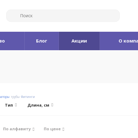
во
Блог
Акции
О комп
иаторы
трубы
Фитинги
Тип
Длина, см
По алфавиту
По цене