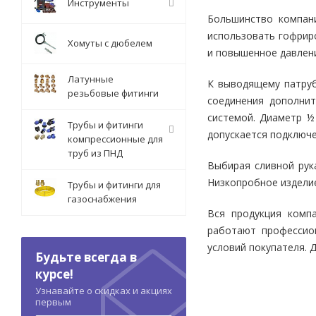
Инструменты
Большинство компани
использовать гофриро
Хомуты с дюбелем
и повышенное давлени
Латунные
К выводящему патруб
резьбовые фитинги
соединения дополни
системой. Диаметр ½
Трубы и фитинги
допускается подключе
компрессионные для
труб из ПНД
Выбирая сливной рук
Низкопробное изделие
Трубы и фитинги для
газоснабжения
Вся продукция комп
работают профессио
условий покупателя. 
Будьте всегда в
курсе!
Узнавайте о скидках и акциях
первым