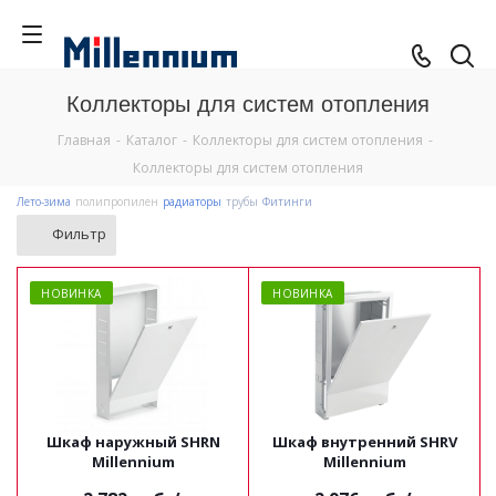
Коллекторы для систем отопления
Главная
-
Каталог
-
Коллекторы для систем отопления
-
Коллекторы для систем отопления
Лето-зима
полипропилен
радиаторы
трубы
Фитинги
Фильтр
НОВИНКА
НОВИНКА
Шкаф наружный SHRN
Шкаф внутренний SHRV
Millennium
Millennium