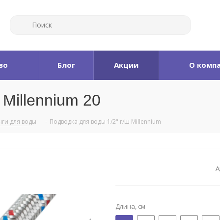
во
Блог
Акции
О комп
 Millennium 20
ги для воды
-
Подводка для воды 1/2" г/ш Millennium
А
Длина, см