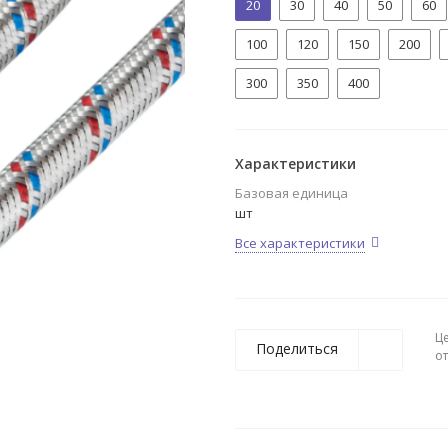
20
30
40
50
60
100
120
150
200
300
350
400
Характеристики
Базовая единица
шт
Все характеристики
Ц
Поделиться
о