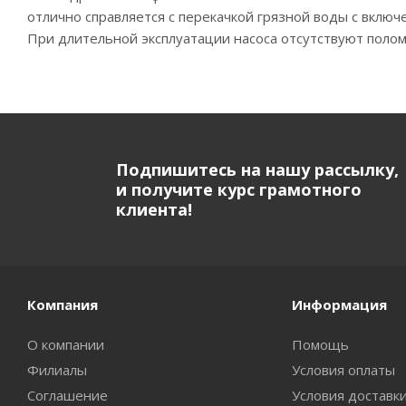
отлично справляется с перекачкой грязной воды с вклю
При длительной эксплуатации насоса отсутствуют полом
Подпишитесь на нашу рассылку,
и получите курс грамотного
клиента!
Компания
Информация
О компании
Помощь
Филиалы
Условия оплаты
Соглашение
Условия доставк