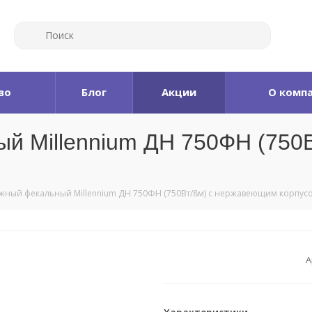
во
Блог
Акции
О комп
й Millennium ДН 750ФН (750
жный фекальный Millennium ДН 750ФН (750Вт/8м) с нержавеющим корпус
А