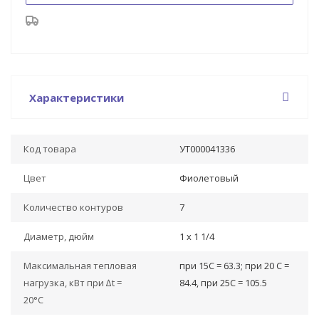
Характеристики
Код товара
УТ000041336
Цвет
Фиолетовый
Количество контуров
7
Диаметр, дюйм
1 х 1 1/4
Максимальная тепловая
при 15C = 63.3; при 20 C =
нагрузка, кВт при ∆t =
84.4, при 25C = 105.5
20°C