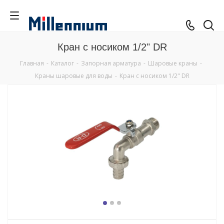
Кран с носиком 1/2" DR
Главная
-
Каталог
-
Запорная арматура
-
Шаровые краны
-
Краны шаровые для воды
-
Кран с носиком 1/2" DR