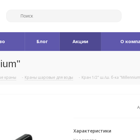
во
Блог
Акции
О комп
ium''
е краны
-
Краны шаровые для воды
-
Кран 1/2" ш./ш. б-ка "Millennium
А
Характеристики