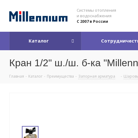
Системы отопления
и водоснабжения
С 2007 в России
Каталог
Сотрудничест
Кран 1/2" ш./ш. б-ка "Millenn
Главная
-
Каталог
-
Преимущества
-
Запорная арматура
-
Шаровы