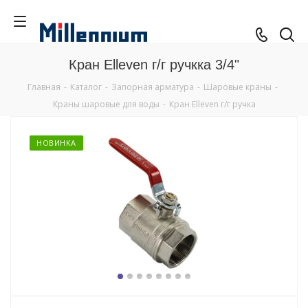
Кран Elleven г/г ручкка 3/4"
Главная
-
Каталог
-
Запорная арматура
-
Шаровые краны
-
Краны шаровые для воды
-
Кран Elleven г/г ручка
НОВИНКА