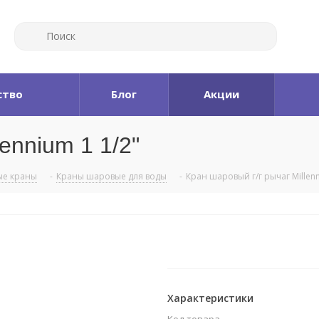
ство
Блог
Акции
ennium 1 1/2"
е краны
-
Краны шаровые для воды
-
Кран шаровый г/г рычаг Millenn
Характеристики