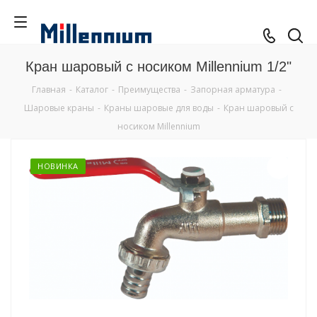
Кран шаровый с носиком Millennium 1/2"
Главная
-
Каталог
-
Преимущества
-
Запорная арматура
-
Шаровые краны
-
Краны шаровые для воды
-
Кран шаровый с
носиком Millennium
НОВИНКА