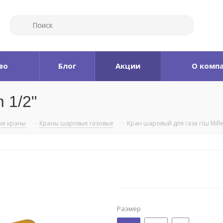
во
Блог
Акции
О комп
 1/2"
е краны
-
Краны шаровые газовые
-
Кран шаровый для газа г/ш Mill
Размер