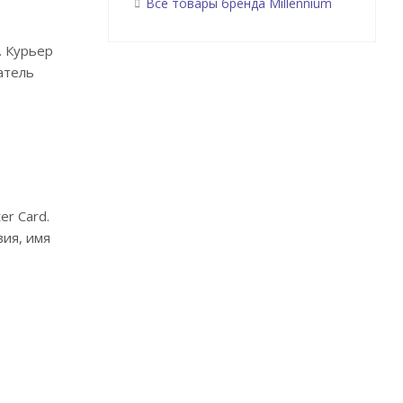
Все товары бренда Millennium
. Курьер
атель
r Card.
вия, имя