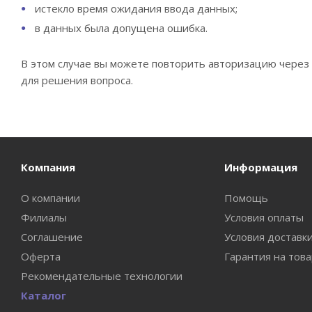
истекло время ожидания ввода данных;
в данных была допущена ошибка.
В этом случае вы можете повторить авторизацию через 2
для решения вопроса.
Компания
Информация
О компании
Помощь
Филиалы
Условия оплаты
Соглашение
Условия доставк
Оферта
Гарантия на тов
Рекомендательные технологии
Каталог