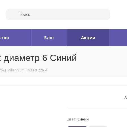
ство
Блог
Акции
22 диаметр 6 Синий
бка Millennium Protect 22мм
А
Цвет:
Синий