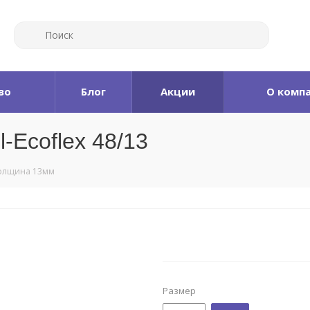
во
Блог
Акции
О комп
-Ecoflex 48/13
 толщина 13мм
Размер