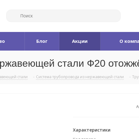
во
Блог
Акции
О комп
ержавеющей стали Ф20 отожж
авеющей стали
-
Система трубопровода из нержавеющей стали
-
Тру
А
Характеристики