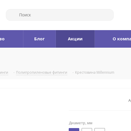
во
Блог
Акции
О комп
тинги
-
Полипропиленовые фитинги
-
Крестовина Millennium
А
Диаметр, мм