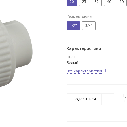
20
25
32
40
50
Размер, дюйм
1/2"
3/4"
Характеристики
Цвет
Белый
Все характеристики
Ц
Поделиться
о