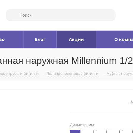
во
Блог
Акции
О комп
ная наружная Millennium 1/2
овые трубы и фитинги
-
Полипропиленовые фитинги
-
Муфта с наруж
А
Диаметр, мм