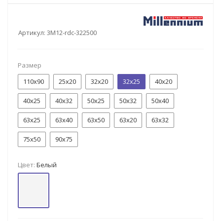
Артикул:
3M12-rdc-322500
Размер
110x90
25x20
32x20
32x25
40x20
40x25
40x32
50x25
50x32
50x40
63x25
63x40
63x50
63х20
63х32
75x50
90x75
Цвет:
Белый