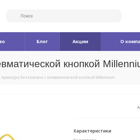
во
Блог
Акции
О комп
евматической кнопкой Millenn
Арматура без клапана с пневматической кнопкой Millennium
А
Характеристики