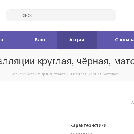
во
Блог
Акции
О комп
алляции круглая, чёрная, мат
и
-
Кнопка Millennium для инсталляции круглая, чёрная, матовая
А
Характеристики