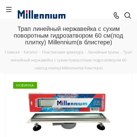
Трап линейный нержавейка с сухим
поворотным гидрозатвором 60 см(под
плитку) Millennium(в блистере)
Главная
-
Каталог
-
Пластиковая арматура
-
Линейные трапы
-
Трап
линейный нержавейка с сухим поворотным гидрозатвором 60
см(под плитку) Millennium(в блистере)
НОВИНКА