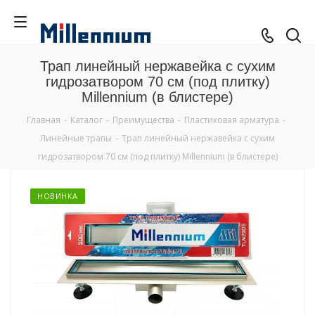
Трап линейный нержавейка с сухим
гидрозатвором 70 см (под плитку)
Millennium (в блистере)
Главная
-
Каталог
-
Преимущества
-
Пластиковая арматура
-
Линейные трапы
-
Трап линейный нержавейка с сухим
гидрозатвором 70 см (под плитку) Millennium (в блистере)
НОВИНКА