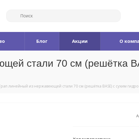
во
Блог
Акции
О комп
ющей стали 70 см (решётка B
Трап линейный из нержавеющей стали 70 см (решётка BASE) с сухим гидро
А