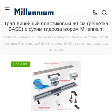
Трап линейный пластиковый 60 см (решётка
BASE) с сухим гидрозатвором Millennium
Главная
-
Каталог
-
Пластиковая арматура
-
Линейные трапы
-
Трап
линейный пластиковый 60 см (решётка BASE) с сухим гидрозатвором
Millennium
НОВИНКА