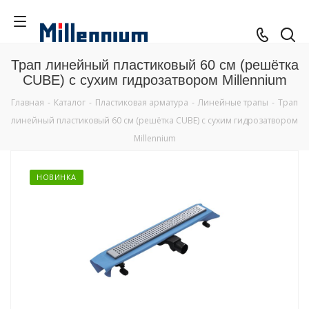
Трап линейный пластиковый 60 см (решётка
CUBE) с сухим гидрозатвором Millennium
Главная
-
Каталог
-
Пластиковая арматура
-
Линейные трапы
-
Трап
линейный пластиковый 60 см (решётка CUBE) с сухим гидрозатвором
Millennium
НОВИНКА