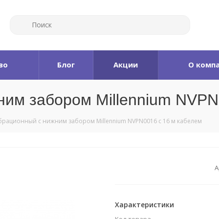
во
Блог
Акции
О комп
ним забором Millennium NVPN
брационный с нижним забором Millennium NVPN0016 с 16 м кабелем
А
Характеристики