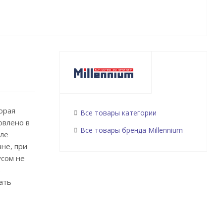
орая
Все товары категории
овлено в
Все товары бренда Millennium
еле
не, при
усом не
в
ать