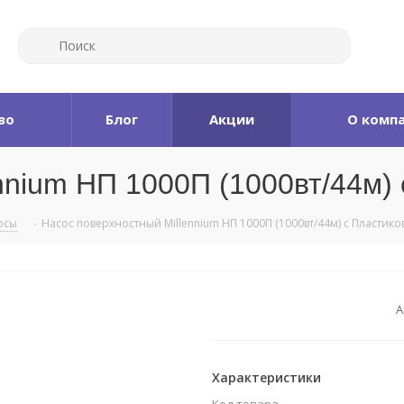
во
Блог
Акции
О комп
nnium НП 1000П (1000вт/44м)
осы
-
Насос поверхностный Millennium НП 1000П (1000вт/44м) с Пластик
А
Характеристики