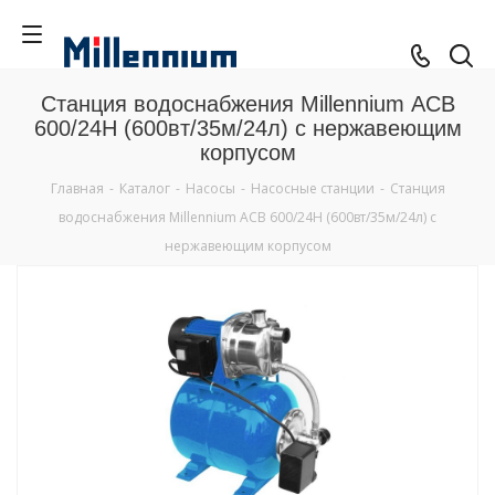
Станция водоснабжения Millennium АСВ
600/24Н (600вт/35м/24л) с нержавеющим
корпусом
Главная
-
Каталог
-
Насосы
-
Насосные станции
-
Станция
водоснабжения Millennium АСВ 600/24Н (600вт/35м/24л) с
нержавеющим корпусом