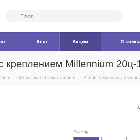
во
Блог
Акции
О комп
 креплением Millennium 20ц-1
итинги
-
Металлопластиковые фитинги
-
Фитинг обжимной угольник с
А
Размер