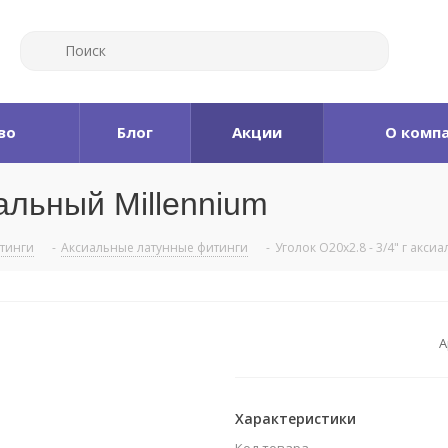
во
Блог
Акции
О комп
иальный Millennium
итинги
-
Аксиальные латунные фитинги
-
Уголок O20x2.8 - 3/4" г акси
А
Характеристики