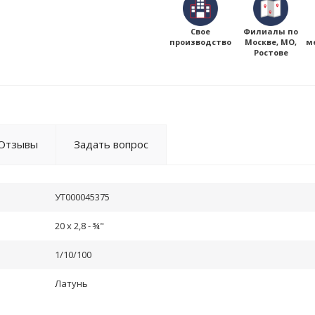
Свое
Филиалы по
производство
Москве, МО,
м
Ростове
Отзывы
Задать вопрос
УТ000045375
20 x 2,8 - ¾"
1/10/100
Латунь