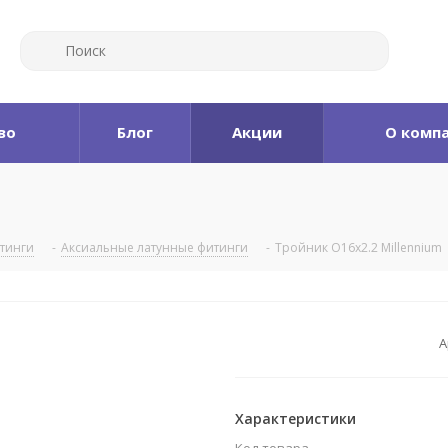
во
Блог
Акции
О комп
итинги
-
Аксиальные латунные фитинги
-
Тройник O16x2.2 Millennium
А
Характеристики