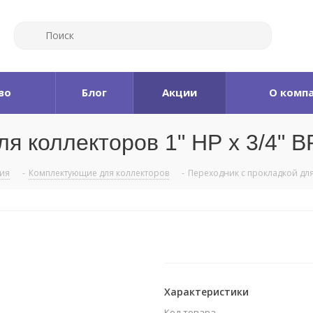
во
Блог
Акции
О комп
я коллекторов 1" НР х 3/4" В
ния
-
Комплектующие для коллекторов
-
Переходник с прокладкой для 
Характеристики
Код товара