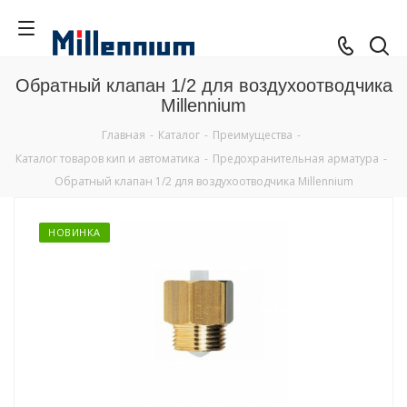
Обратный клапан 1/2 для воздухоотводчика
Millennium
Главная
-
Каталог
-
Преимущества
-
Каталог товаров кип и автоматика
-
Предохранительная арматура
-
Обратный клапан 1/2 для воздухоотводчика Millennium
НОВИНКА