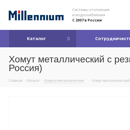
Системы отопления
и водоснабжения
С 2007 в России
Каталог
Сотрудничест
Хомут металлический с резин
Россия)
Главная
-
Каталог
-
Хомуты металлические
-
Хомут металлический с