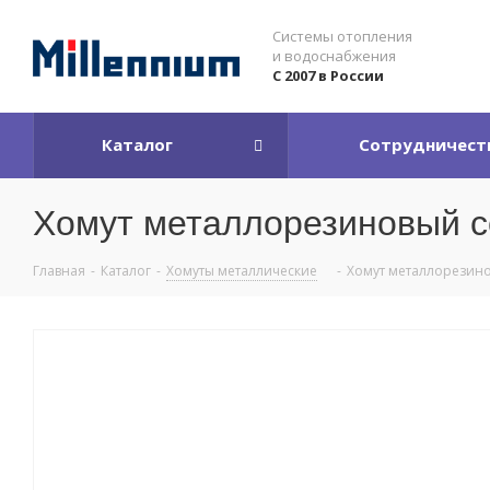
Системы отопления
и водоснабжения
С 2007 в России
Каталог
Сотрудничест
Хомут металлорезиновый со
Главная
-
Каталог
-
Хомуты металлические
-
Хомут металлорезинов