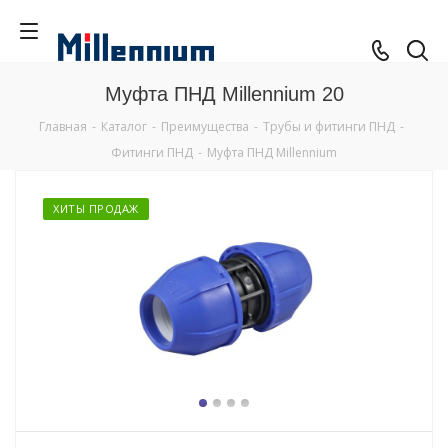
Муфта ПНД Millennium 20
Главная
-
Каталог
-
Преимущества
-
Трубы и фитинги ПНД
-
Фитинги ПНД
-
Муфта ПНД Millennium
ХИТЫ ПРОДАЖ