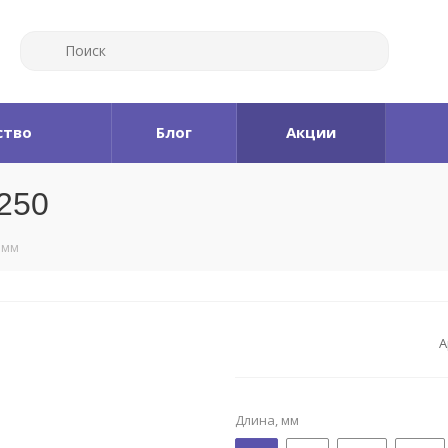
ство
Блог
Акции
 250
,7мм
А
Длина, мм