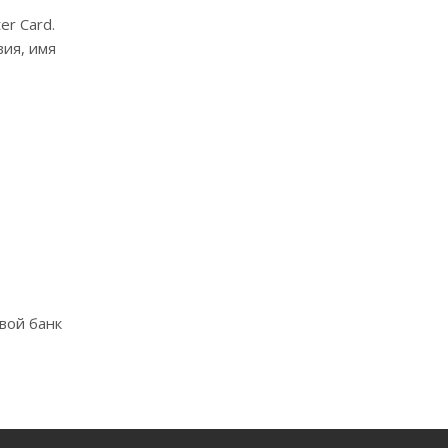
r Card.
вия, имя
вой банк