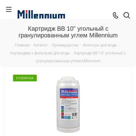
Картридж BB 10" угольный с
гранулированным углем Millennium
Главная
-
Каталог
-
Преимущества
-
Фильтры для воды
-
Картриджи к фильтрам для воды
-
Картридж BB 10" угольный с
гранулированным углем Millennium
НОВИНКА